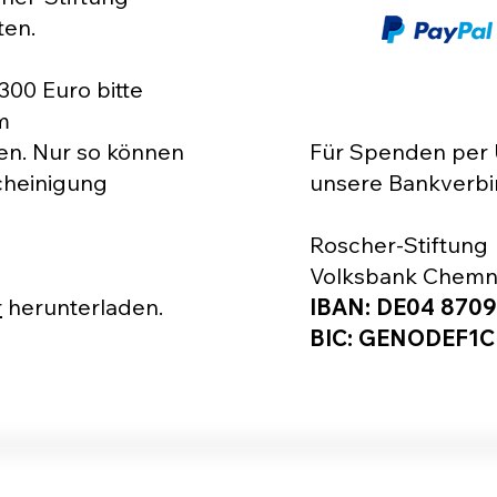
ten.
00 Euro bitte
m
n. Nur so können
Für Spenden per 
cheinigung
unsere Bankverbi
Roscher-Stiftung
Volksbank Chemn
r
herunterladen.
IBAN: DE04 8709
BIC: GENODEF1CH1